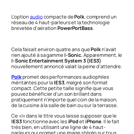
L’option
audio
compacte de
Polk
, comprend un
réseau de 4 haut-parleurs et la technologie
brevetée d’aération
PowerPortBass
.
Cela faisait environ quatre ans que
Polk
n’avait
rien ajouté à sa gamme
I-Sonic.
Apparemment, le
I-Sonic Entertainment System 3 (IES3)
nouvellement annoncé valait la peine d’attendre.
Polk
promet des performances audiophiles
méritantes pour la
IES3
, malgré son format
compact. Cette petite taille signifie que vous
pouvez bénéficier d’un son brillant dans
pratiquement n’importe quel coin de la maison,
de la cuisine à la salle de bain ou sur la terrasse.
Ce «I» dans le titre vous laisse supposer que le
IES3
fonctionne avec les
iPod
et
iPhone
. Il le fait
très bien, en utilisant une ligne de 4 haut-
parleurs qui promet une image stéréo sur tous