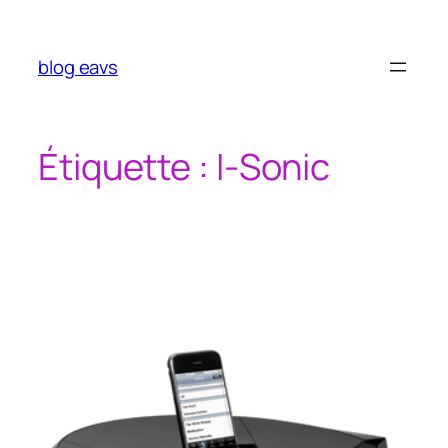
Aller
au
contenu
blog eavs
Étiquette :
I-Sonic