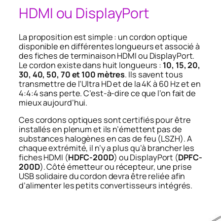
HDMI ou DisplayPort
La proposition est simple : un cordon optique
disponible en différentes longueurs et associé à
des fiches de terminaison HDMI ou DisplayPort.
Le cordon existe dans huit longueurs :
10, 15, 20,
30, 40, 50, 70 et 100 mètres
. Ils savent tous
transmettre de l’Ultra HD et de la 4K à 60 Hz et en
4:4:4 sans perte. C’est-à-dire ce que l’on fait de
mieux aujourd’hui.
Ces cordons optiques sont certifiés pour être
installés en plenum et ils n’émettent pas de
substances halogènes en cas de feu (LSZH). A
chaque extrémité, il n’y a plus qu’à brancher les
fiches HDMI (
HDFC-200D
) ou DisplayPort (
DPFC-
200D
). Côté émetteur ou récepteur, une prise
USB solidaire du cordon devra être reliée afin
d’alimenter les petits convertisseurs intégrés.