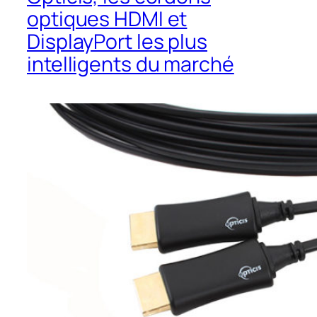
optiques HDMI et
DisplayPort les plus
intelligents du marché