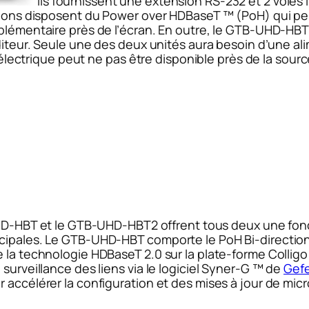
Ils fournissent une extension RS-232 et 2 voies 
nsions disposent du Power over HDBaseT ™ (PoH) qui per
pplémentaire près de l’écran. En outre, le GTB-UHD-HBT
éditeur. Seule une des deux unités aura besoin d’une al
e électrique peut ne pas être disponible près de la sourc
-HBT et le GTB-UHD-HBT2 offrent tous deux une fonct
ncipales. Le GTB-UHD-HBT comporte le PoH Bi-directi
e la technologie HDBaseT 2.0 sur la plate-forme Collig
surveillance des liens via le logiciel Syner-G ™ de
Gef
r accélérer la configuration et des mises à jour de mi