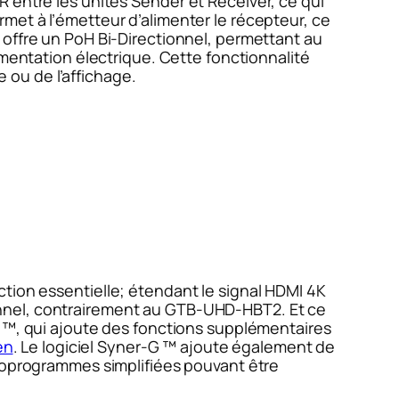
IR entre les unités Sender et Receiver, ce qui
met à l’émetteur d’alimenter le récepteur, ce
 offre un PoH Bi-Directionnel, permettant au
imentation électrique. Cette fonctionnalité
e ou de l’affichage.
ion essentielle; étendant le signal HDMI 4K
onnel, contrairement au GTB-UHD-HBT2. Et ce
o ™, qui ajoute des fonctions supplémentaires
en
. Le logiciel Syner-G ™ ajoute également de
croprogrammes simplifiées pouvant être