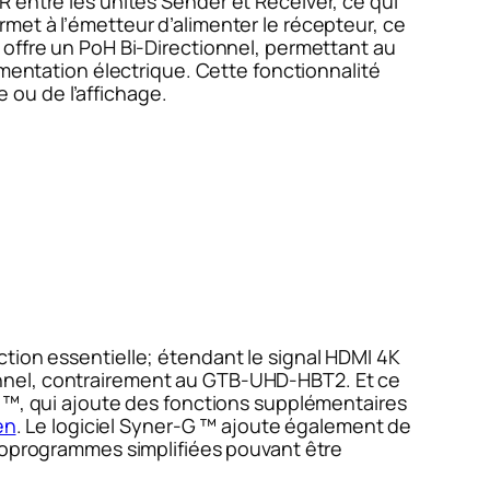
IR entre les unités Sender et Receiver, ce qui
met à l’émetteur d’alimenter le récepteur, ce
 offre un PoH Bi-Directionnel, permettant au
imentation électrique. Cette fonctionnalité
e ou de l’affichage.
ion essentielle; étendant le signal HDMI 4K
onnel, contrairement au GTB-UHD-HBT2. Et ce
o ™, qui ajoute des fonctions supplémentaires
en
. Le logiciel Syner-G ™ ajoute également de
croprogrammes simplifiées pouvant être