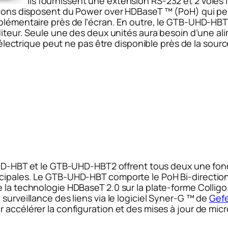
Ils fournissent une extension RS-232 et 2 voies 
nsions disposent du Power over HDBaseT ™ (PoH) qui per
pplémentaire près de l’écran. En outre, le GTB-UHD-HBT
éditeur. Seule une des deux unités aura besoin d’une al
e électrique peut ne pas être disponible près de la sourc
-HBT et le GTB-UHD-HBT2 offrent tous deux une fonct
ncipales. Le GTB-UHD-HBT comporte le PoH Bi-directi
e la technologie HDBaseT 2.0 sur la plate-forme Collig
surveillance des liens via le logiciel Syner-G ™ de
Gef
r accélérer la configuration et des mises à jour de mi