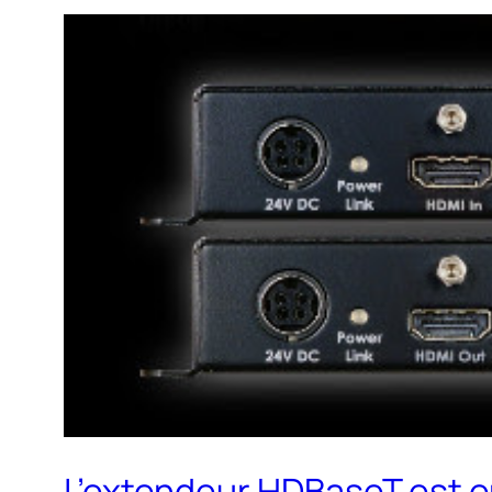
L’extendeur HDBaseT est en