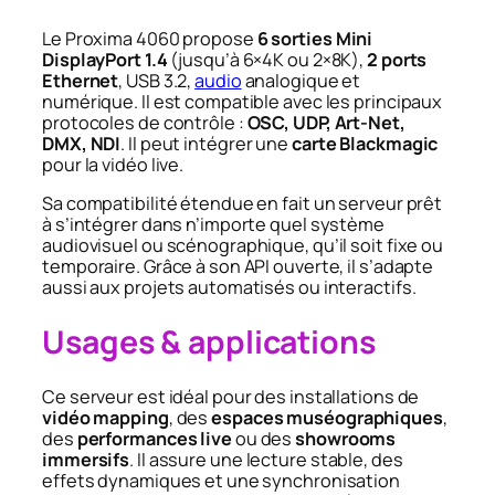
Le Proxima 4060 propose
6 sorties Mini
DisplayPort 1.4
(jusqu’à 6×4K ou 2×8K),
2 ports
Ethernet
, USB 3.2,
audio
analogique et
numérique. Il est compatible avec les principaux
protocoles de contrôle :
OSC, UDP, Art-Net,
DMX, NDI
. Il peut intégrer une
carte Blackmagic
pour la vidéo live.
Sa compatibilité étendue en fait un serveur prêt
à s’intégrer dans n’importe quel système
audiovisuel ou scénographique, qu’il soit fixe ou
temporaire. Grâce à son API ouverte, il s’adapte
aussi aux projets automatisés ou interactifs.
Usages & applications
Ce serveur est idéal pour des installations de
vidéo mapping
, des
espaces muséographiques
,
des
performances live
ou des
showrooms
immersifs
. Il assure une lecture stable, des
effets dynamiques et une synchronisation