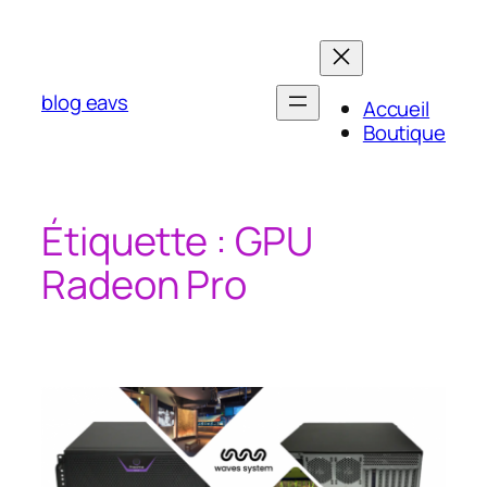
Aller
au
contenu
blog eavs
Accueil
Boutique
Étiquette :
GPU
Radeon Pro