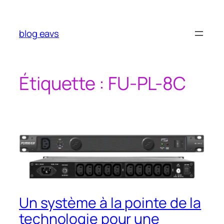
Aller
au
contenu
blog eavs
Étiquette :
FU-PL-8C
Un système à la pointe de la
technologie pour une