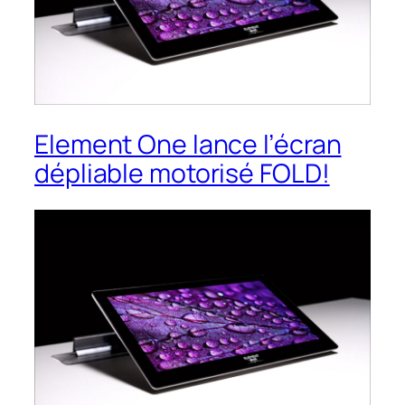
Element One lance l’écran
dépliable motorisé FOLD!