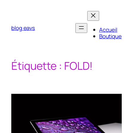
Aller
au
contenu
blog eavs
Accueil
Boutique
Étiquette :
FOLD!