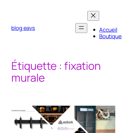
Aller
au
contenu
blog eavs
Accueil
Boutique
Étiquette :
fixation
murale