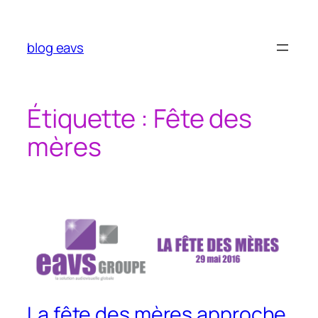
Aller
au
contenu
blog eavs
Étiquette :
Fête des
mères
La fête des mères approche