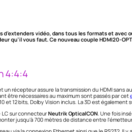
 d’extenders vidéo, dans tous les formats et avec o
tendeur qu’il vous faut. Ce nouveau couple HDMI2
n 4:4:4
n récepteur assure la transmission du HDMI sans au
uvant être nécessaires au maximum sont passés par cet
10 et 12 bits, Dolby Vision inclus. La 3D est également 
ue LC sur connecteur
Neutrik OpticalCON
. Une fois ins
 monter jusqu’à 700 mètres de distance entre l’émetteur
seau via la connexion Ethernet ainsi que le RS232. Il y