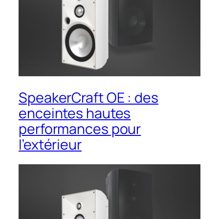
SpeakerCraft OE : des
enceintes hautes
performances pour
l’extérieur