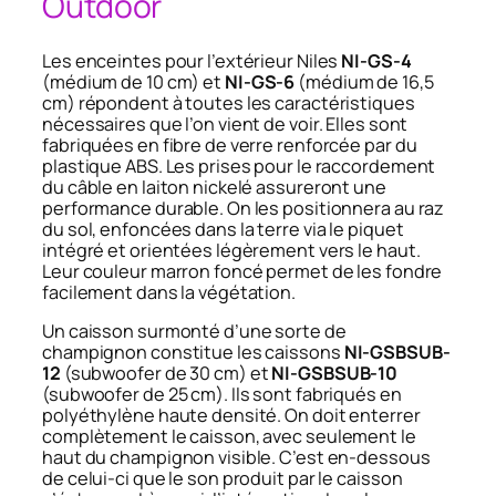
Outdoor
Les enceintes pour l’extérieur Niles
NI-GS-4
(médium de 10 cm) et
NI-GS-6
(médium de 16,5
cm) répondent à toutes les caractéristiques
nécessaires que l’on vient de voir. Elles sont
fabriquées en fibre de verre renforcée par du
plastique ABS. Les prises pour le raccordement
du câble en laiton nickelé assureront une
performance durable. On les positionnera au raz
du sol, enfoncées dans la terre via le piquet
intégré et orientées légèrement vers le haut.
Leur couleur marron foncé permet de les fondre
facilement dans la végétation.
Un caisson surmonté d’une sorte de
champignon constitue les caissons
NI-GSBSUB-
12
(subwoofer de 30 cm) et
NI-GSBSUB-10
(subwoofer de 25 cm). Ils sont fabriqués en
polyéthylène haute densité. On doit enterrer
complètement le caisson, avec seulement le
haut du champignon visible. C’est en-dessous
de celui-ci que le son produit par le caisson