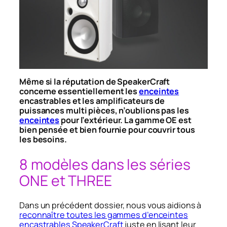
Même si la réputation de SpeakerCraft
concerne essentiellement les
enceintes
encastrables et les amplificateurs de
puissances multi pièces, n’oublions pas les
enceintes
pour l’extérieur. La gamme OE est
bien pensée et bien fournie pour couvrir tous
les besoins.
8 modèles dans les séries
ONE et THREE
Dans un précédent dossier, nous vous aidions à
reconnaître toutes les gammes d’enceintes
encastrables SpeakerCraft
juste en lisant leur