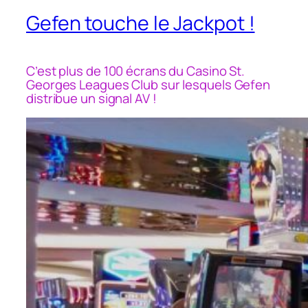
Gefen touche le Jackpot !
C’est plus de 100 écrans du Casino St.
Georges Leagues Club sur lesquels Gefen
distribue un signal AV !