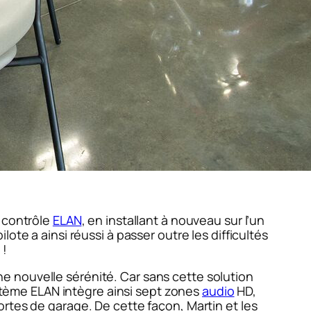
e contrôle
ELAN
, en installant à nouveau sur l’un
pilote a ainsi réussi à passer outre les difficultés
 !
 une nouvelle sérénité. Car sans cette solution
ystème ELAN intègre ainsi sept zones
audio
HD,
rtes de garage. De cette façon, Martin et les