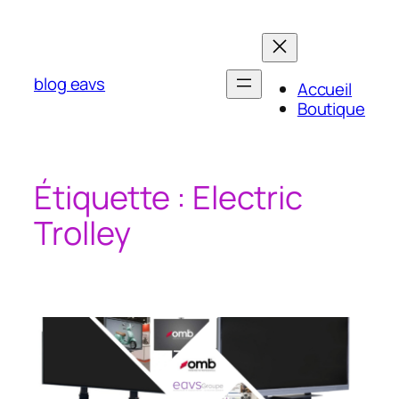
Aller
au
contenu
blog eavs
Accueil
Boutique
Étiquette :
Electric
Trolley