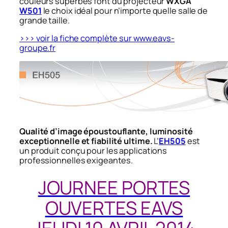
couleurs superbes font du projecteur
WXGA
W501
le choix idéal pour n’importe quelle salle de
grande taille.
>>> voir la fiche complète sur www.eavs-
groupe.fr
Qualité d’image époustouflante, luminosité
exceptionnelle et fiabilité ultime.
L’
EH505
est
un produit conçu pour les applications
professionnelles exigeantes.
JOURNEE PORTES
OUVERTES EAVS