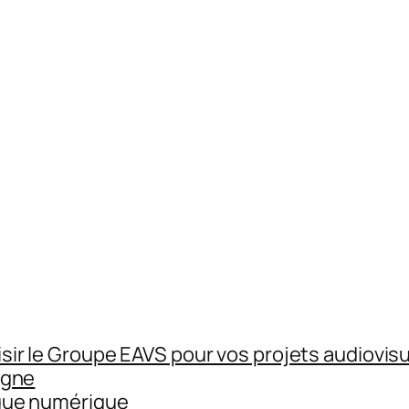
sir le Groupe EAVS pour vos projets audiovisu
igne
gue numérique