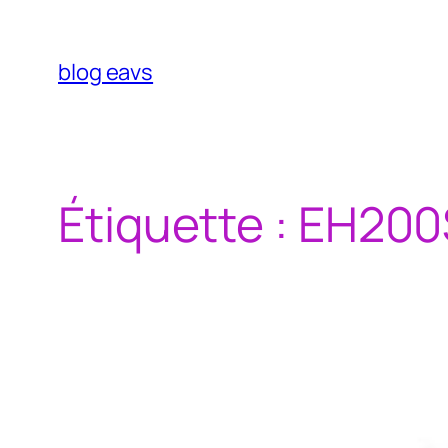
Aller
au
contenu
blog eavs
Étiquette :
EH200