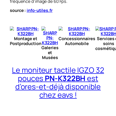
fréquence d’image de 60 Fps.
source :
info-utiles.fr
Montage et
Concessionnaires
Services
Postproduction
Automobile
soins
Galeries
cosmétiq
et
Musées
Le moniteur tactile IGZO 32
pouces
PN-K322BH
est
d’ores-et-déjà disponible
chez eavs !