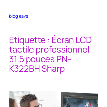
Aller
au
contenu
blog eavs
Étiquette :
Écran LCD
tactile professionnel
31.5 pouces PN-
K322BH Sharp