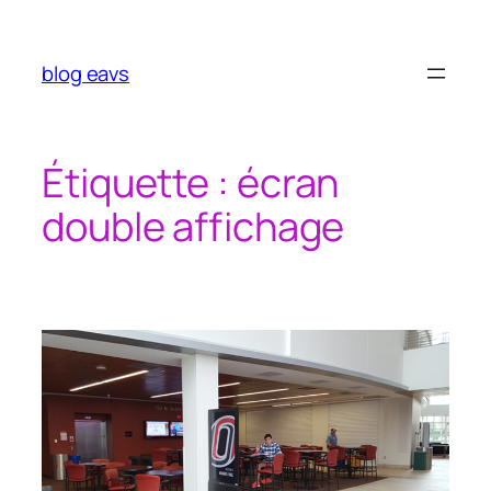
Aller
au
contenu
blog eavs
Étiquette :
écran
double affichage