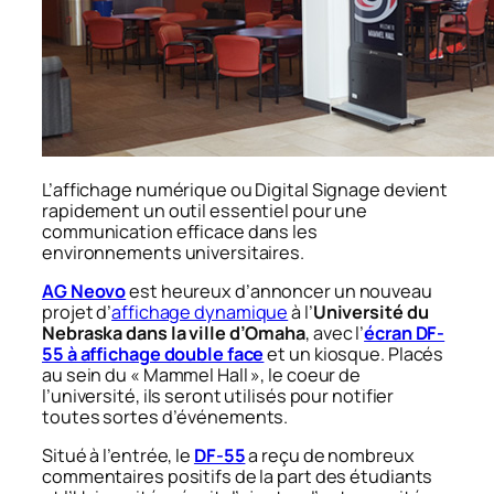
L’affichage numérique ou Digital Signage devient
rapidement un outil essentiel pour une
communication efficace dans les
environnements universitaires.
AG Neovo
est heureux d’annoncer un nouveau
projet d’
affichage dynamique
à l’
Université du
Nebraska dans la ville d’Omaha
, avec l’
écran DF-
55 à affichage double face
et un kiosque. Placés
au sein du « Mammel Hall », le coeur de
l’université, ils seront utilisés pour notifier
toutes sortes d’événements.
Situé à l’entrée, le
DF-55
a reçu de nombreux
commentaires positifs de la part des étudiants