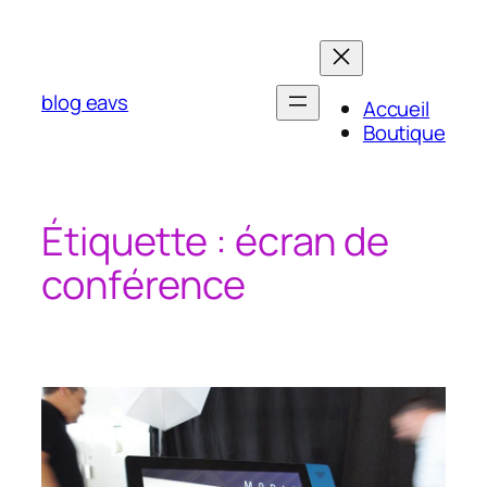
Aller
au
contenu
blog eavs
Accueil
Boutique
Étiquette :
écran de
conférence