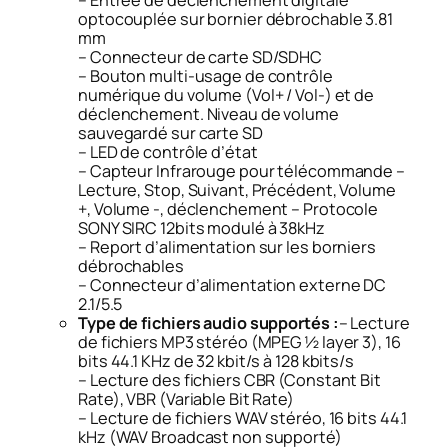
optocouplée sur bornier débrochable 3.81
mm
– Connecteur de carte SD/SDHC
– Bouton multi-usage de contrôle
numérique du volume (Vol+ / Vol-) et de
déclenchement. Niveau de volume
sauvegardé sur carte SD
– LED de contrôle d’état
– Capteur Infrarouge pour télécommande –
Lecture, Stop, Suivant, Précédent, Volume
+, Volume -, déclenchement – Protocole
SONY SIRC 12bits modulé à 38kHz
– Report d’alimentation sur les borniers
débrochables
– Connecteur d’alimentation externe DC
2.1/5.5
Type de fichiers audio supportés :
– Lecture
de fichiers MP3 stéréo (MPEG ½ layer 3), 16
bits 44.1 KHz de 32 kbit/s à 128 kbits/s
– Lecture des fichiers CBR (Constant Bit
Rate), VBR (Variable Bit Rate)
– Lecture de fichiers WAV stéréo, 16 bits 44.1
kHz (WAV Broadcast non supporté)