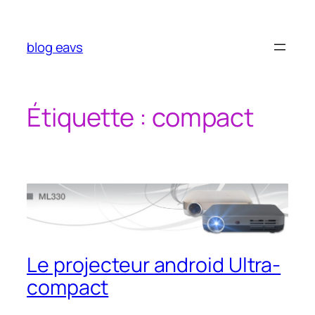
Aller
au
contenu
blog eavs
Étiquette :
compact
Le projecteur android Ultra-
compact