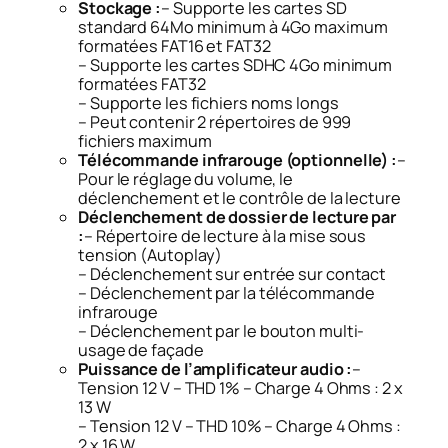
Stockage :
– Supporte les cartes SD
standard 64Mo minimum à 4Go maximum
formatées FAT16 et FAT32
– Supporte les cartes SDHC 4Go minimum
formatées FAT32
– Supporte les fichiers noms longs
– Peut contenir 2 répertoires de 999
fichiers maximum
Télécommande infrarouge (optionnelle) :
–
Pour le réglage du volume, le
déclenchement et le contrôle de la lecture
Déclenchement de dossier de lecture par
:
– Répertoire de lecture à la mise sous
tension (Autoplay)
– Déclenchement sur entrée sur contact
– Déclenchement par la télécommande
infrarouge
– Déclenchement par le bouton multi-
usage de façade
Puissance de l’amplificateur audio :
–
Tension 12 V – THD 1% – Charge 4 Ohms : 2 x
13 W
– Tension 12 V – THD 10% – Charge 4 Ohms :
2 x 16 W