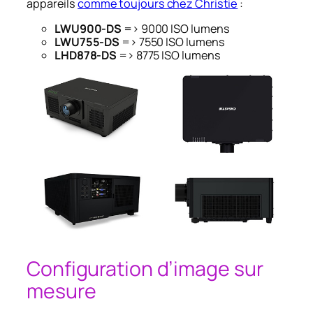
appareils
comme toujours chez Christie
:
LWU900-DS
=> 9000 ISO lumens
LWU755-DS
=> 7550 ISO lumens
LHD878-DS
=> 8775 ISO lumens
Configuration d’image sur
mesure