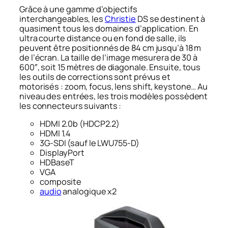
Grâce à une gamme d’objectifs
interchangeables, les
Christie
DS se destinent à
quasiment tous les domaines d’application. En
ultra courte distance ou en fond de salle, ils
peuvent être positionnés de 84 cm jusqu’à 18 m
de l’écran. La taille de l’image mesurera de 30 à
600″, soit 15 mètres de diagonale. Ensuite, tous
les outils de corrections sont prévus et
motorisés : zoom, focus, lens shift, keystone… Au
niveau des entrées, les trois modèles possèdent
les connecteurs suivants :
HDMI 2.0b (HDCP2.2)
HDMI 1.4
3G-SDI (sauf le LWU755-D)
DisplayPort
HDBaseT
VGA
composite
audio
analogique x2