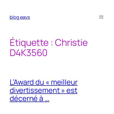
Aller
au
contenu
blog eavs
Étiquette :
Christie
D4K3560
L’Award du « meilleur
divertissement » est
décerné à …