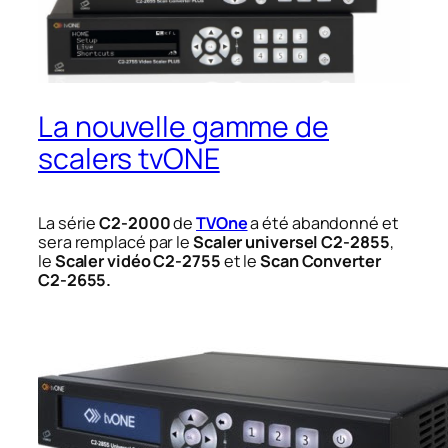
La nouvelle gamme de
scalers tvONE
La série
C2-2000
de
TVOne
a été abandonné et
sera remplacé par le
Scaler universel C2-2855
,
le
Scaler vidéo C2-2755
et le
Scan Converter
C2-2655.