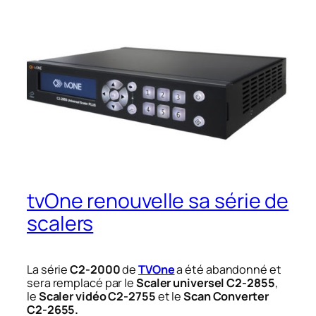
tvOne renouvelle sa série de
scalers
La série
C2-2000
de
TVOne
a été abandonné et
sera remplacé par le
Scaler universel C2-2855
,
le
Scaler vidéo C2-2755
et le
Scan Converter
C2-2655.