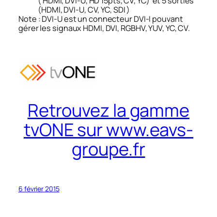
( HDMI, DVI-U, HD 15pts, CV, YC) et 5 sorties
(HDMI, DVI-U, CV, YC, SDI )
Note : DVI-U est un connecteur DVI-I pouvant
gérer les signaux HDMI, DVI, RGBHV, YUV, YC, CV.
Retrouvez la gamme
tvONE sur www.eavs-
groupe.fr
6 février 2015