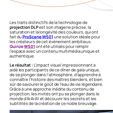
Les traits distinctifs de la technologie de
projection DLP
est son imagerie précise, la
saturation et la longévité des couleurs, qui ont
fait du
ProScene W501
une solution idéale pour
les créateurs de cet événement ambitieux.
Quinze
W501
ont été utilisés pour remplir
l’espace avec un contenu multimédia unique et
authentique.
Le résultat :
L’impact visuel impressionnant a
aidé les participants de ce dîner de gala unique,
de se plonger dans l’atmosphère, d’apprendre à
connaître l’histoire des maîtres blenders, et bien
sûr de savourer le goût de l’eau de vie légendaire.
Grâce à une approche inédite du contenu de
projection, les invités ont pu se plonger dans le
monde d’ArArAt et découvrir les secrets et les
subtilités de la création de ce noble breuvage.