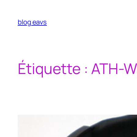
Aller
au
contenu
blog eavs
Étiquette :
ATH-W