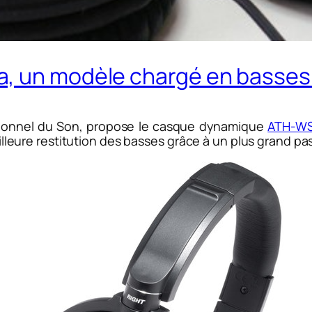
, un modèle chargé en basses 
sionnel du Son, propose le casque dynamique
ATH-W
ure restitution des basses grâce à un plus grand pass