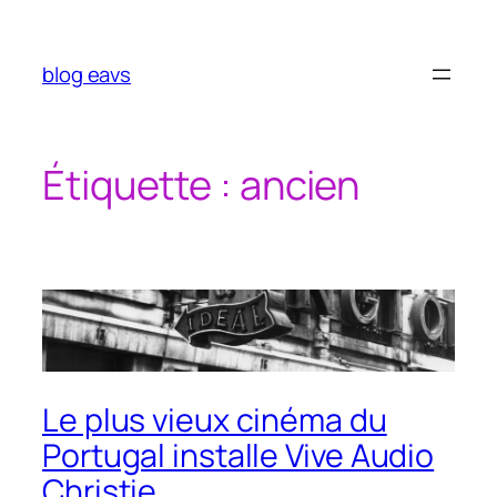
Aller
au
contenu
blog eavs
Étiquette :
ancien
Le plus vieux cinéma du
Portugal installe Vive Audio
Christie