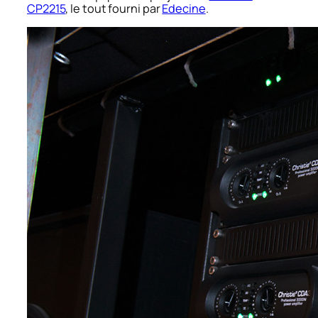
CP2215
, le tout fourni par
Edecine
.