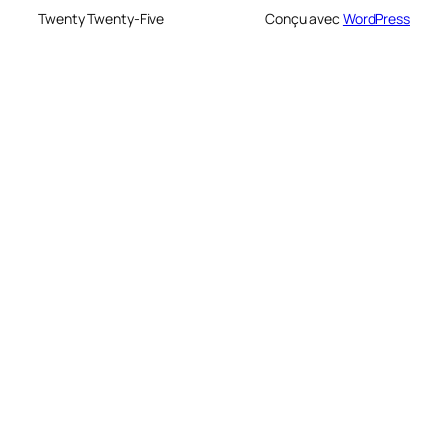
Twenty Twenty-Five
Conçu avec
WordPress