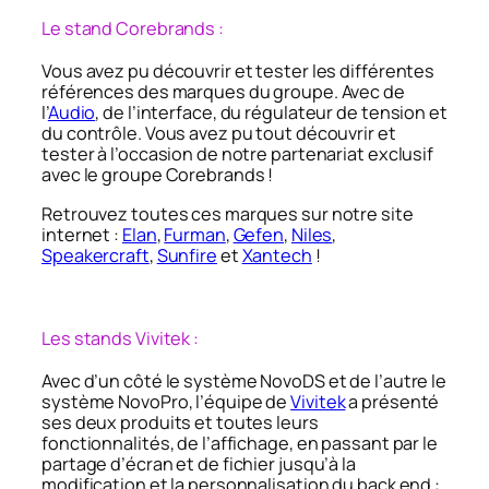
Le stand Corebrands :
Vous avez pu découvrir et tester les différentes
références des marques du groupe. Avec de
l’
Audio
, de l’interface, du régulateur de tension et
du contrôle. Vous avez pu tout découvrir et
tester à l’occasion de notre partenariat exclusif
avec le groupe Corebrands !
Retrouvez toutes ces marques sur notre site
internet :
Elan
,
Furman
,
Gefen
,
Niles
,
Speakercraft
,
Sunfire
et
Xantech
!
Les stands Vivitek :
Avec d’un côté le système NovoDS et de l’autre le
système NovoPro, l’équipe de
Vivitek
a présenté
ses deux produits et toutes leurs
fonctionnalités, de l’affichage, en passant par le
partage d’écran et de fichier jusqu’à la
modification et la personnalisation du back end :