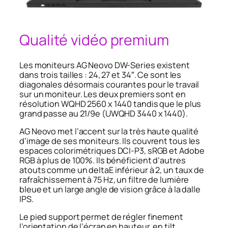
Qualité vidéo premium
Les moniteurs AG Neovo DW-Series existent
dans trois tailles : 24, 27 et 34″. Ce sont les
diagonales désormais courantes pour le travail
sur un moniteur. Les deux premiers sont en
résolution WQHD 2560 x 1440 tandis que le plus
grand passe au 21/9e (UWQHD 3440 x 1440).
AG Neovo met l’accent sur la très haute qualité
d’image de ses moniteurs. Ils couvrent tous les
espaces colorimétriques DCI-P3, sRGB et Adobe
RGB à plus de 100%. Ils bénéficient d’autres
atouts comme un deltaE inférieur à 2, un taux de
rafraîchissement à 75 Hz, un filtre de lumière
bleue et un large angle de vision grâce à la dalle
IPS.
Le pied support permet de régler finement
l’orientation de l’écran en hauteur, en tilt