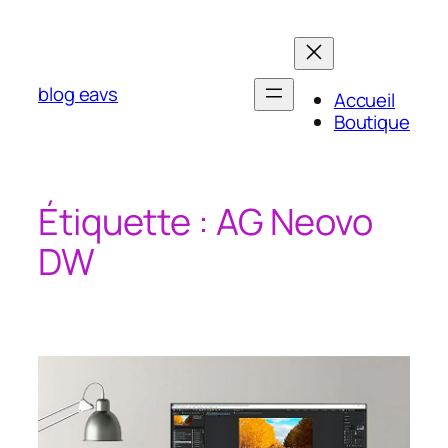
Aller
au
contenu
blog eavs
Accueil
Boutique
Étiquette :
AG Neovo
DW