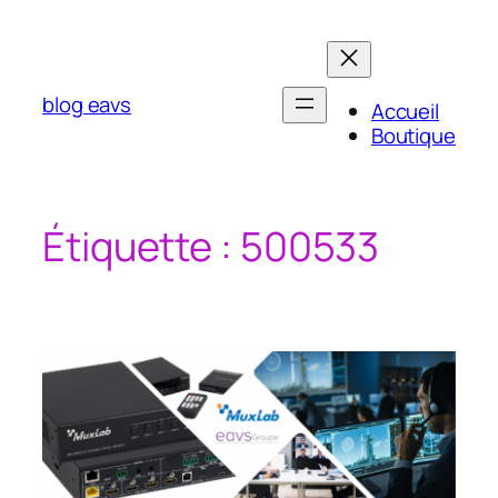
Aller
au
contenu
blog eavs
Accueil
Boutique
Étiquette :
500533