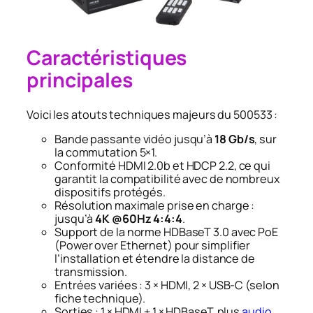
Caractéristiques
principales
Voici les atouts techniques majeurs du 500533 :
Bande passante vidéo jusqu’à
18 Gb/s
, sur
la commutation 5×1.
Conformité HDMI 2.0b et HDCP 2.2, ce qui
garantit la compatibilité avec de nombreux
dispositifs protégés.
Résolution maximale prise en charge :
jusqu’à
4K @60Hz 4:4:4
.
Support de la norme HDBaseT 3.0 avec PoE
(Power over Ethernet) pour simplifier
l’installation et étendre la distance de
transmission.
Entrées variées : 3 × HDMI, 2 × USB-C (selon
fiche technique).
Sorties : 1 × HDMI + 1 × HDBaseT, plus
audio