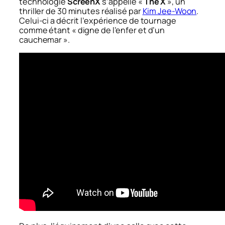
technologie
ScreenX
s’appelle «
The X
», un
thriller de 30 minutes réalisé par
Kim Jee-Woon
.
Celui-ci a décrit l’expérience de tournage
comme étant « digne de l’enfer et d’un
cauchemar ».