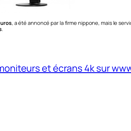
euros
, a été annoncé par la firme nippone, mais le se
s
.
moniteurs et écrans 4k sur www