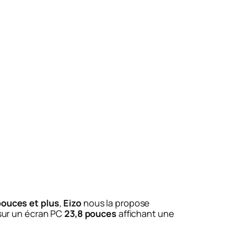
pouces et plus
,
Eizo
nous la propose
 sur un écran PC
23,8 pouces
affichant une