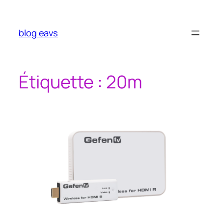
Aller
au
contenu
blog eavs
Étiquette :
20m