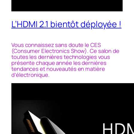
L’HDMI 2.1 bientôt déployée !
Vous connaissez sans doute le CES
(Consumer Electronics Show). Ce salon de
toutes les dernières technologies vous
présente chaque année les dernières
tendances et nouveautés en matière
d’électronique.